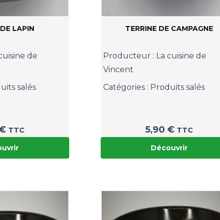
 DE LAPIN
TERRINE DE CAMPAGNE
cuisine de
Producteur :
La cuisine de
Vincent
uits salés
Catégories :
Produits salés
€
5,90
€
TTC
TTC
uvrir
Découvrir