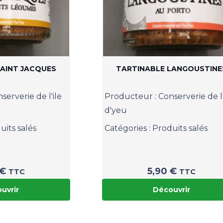
SAINT JACQUES
TARTINABLE LANGOUSTINE
serverie de l'ile
Producteur :
Conserverie de l'
d'yeu
uits salés
Catégories :
Produits salés
€
5,90
€
TTC
TTC
uvrir
Découvrir