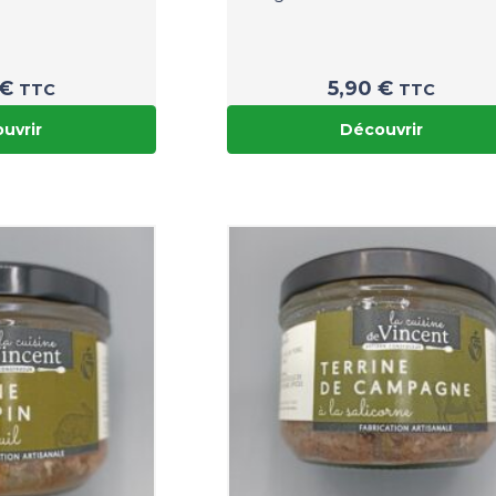
€
5,90
€
TTC
TTC
uvrir
Découvrir