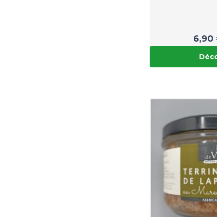
6,90
Déco