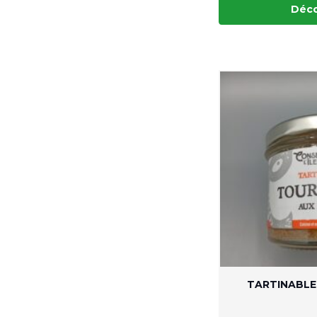
Déco
TARTINABL