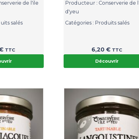
serverie de l'ile
Producteur :
Conserverie de l'
d'yeu
uits salés
Catégories :
Produits salés
€
6,20
€
TTC
TTC
uvrir
Découvrir