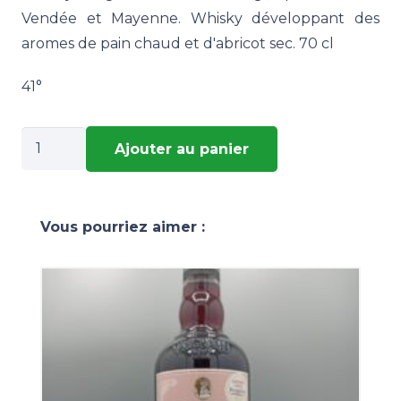
Vendée et Mayenne. Whisky développant des
aromes de pain chaud et d'abricot sec. 70 cl
41°
quantité
Ajouter au panier
de
Whisky
Le
Vous pourriez aimer :
Georges