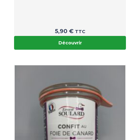
5,90
€
TTC
Découvrir