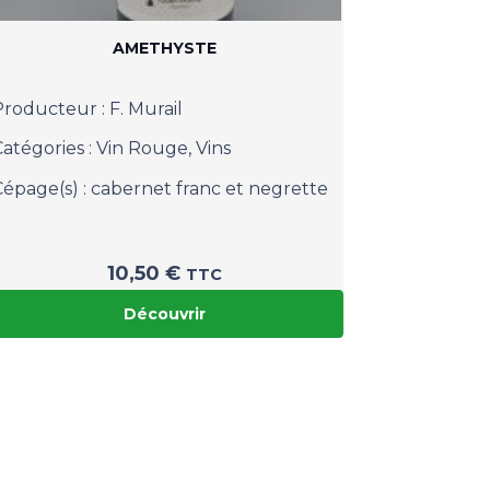
AMETHYSTE
Producteur :
F. Murail
Catégories :
Vin Rouge
,
Vins
Cépage(s) :
cabernet franc et negrette
10,50
€
TTC
Découvrir