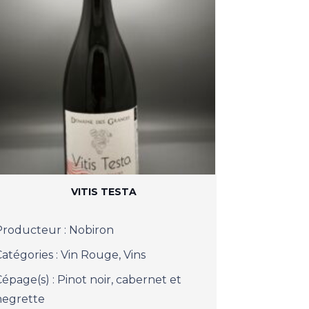
VITIS TESTA
Producteur :
Nobiron
Catégories :
Vin Rouge
,
Vins
Cépage(s) :
Pinot noir, cabernet et
negrette