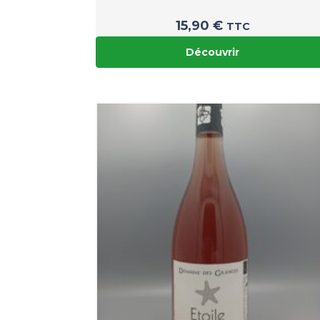
15,90
€
TTC
Découvrir