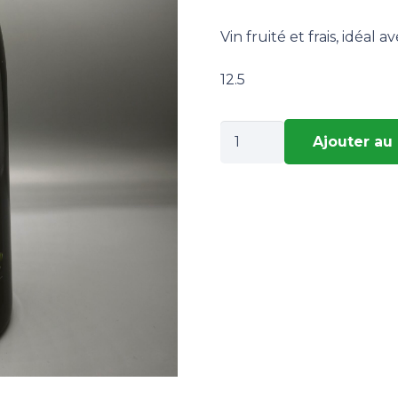
Vin fruité et frais, idéal
12.5
quantité
Ajouter au
de
ROUQUIN
DE
JARDIN