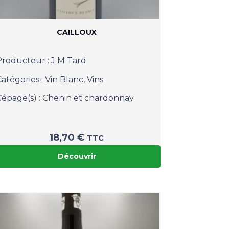
CAILLOUX
Producteur :
J M Tard
Catégories :
Vin Blanc
,
Vins
Cépage(s) :
Chenin et chardonnay
18,70
€
TTC
Découvrir