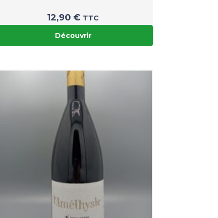
12,90
€
TTC
Découvrir