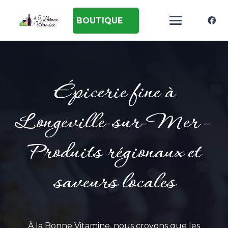
BOUTIQUE
Épicerie fine à
Longeville-sur-Mer –
Produits régionaux et
saveurs locales
À la Bonne Vitamine, nous croyons que les