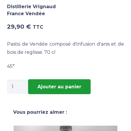
Distillerie Vrignaud
France Vendée
29,90
€
TTC
Pastis de Vendée composé d'infusion d'anis et de
bois de reglisse. 70 cl
45°
quantité
Ajouter au panier
de
PASTIS
DE
Vous pourriez aimer :
VENDEE