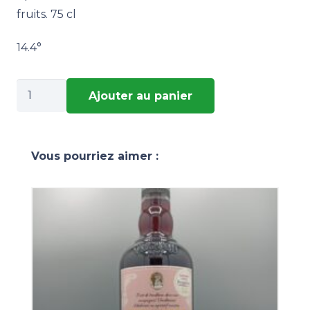
fruits. 75 cl
14.4°
quantité
Ajouter au panier
de
Troussepinette
griottes
Vous pourriez aimer :