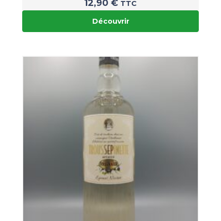
12,90
€
TTC
Découvrir