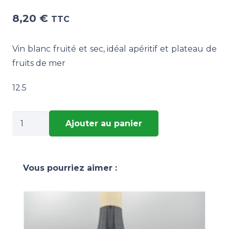
8,20
€
TTC
Vin blanc fruité et sec, idéal apéritif et plateau de
fruits de mer
12.5
quantité
Ajouter au panier
de
TETE
DE
Vous pourriez aimer :
CRABE