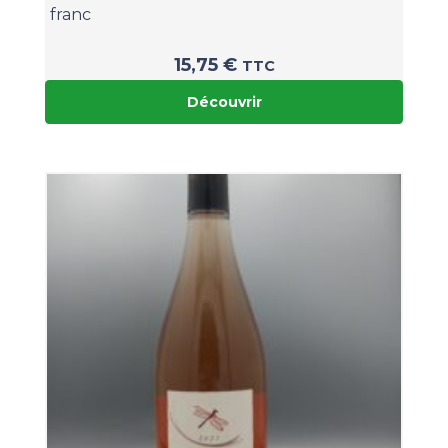
franc
15,75
€
TTC
Découvrir