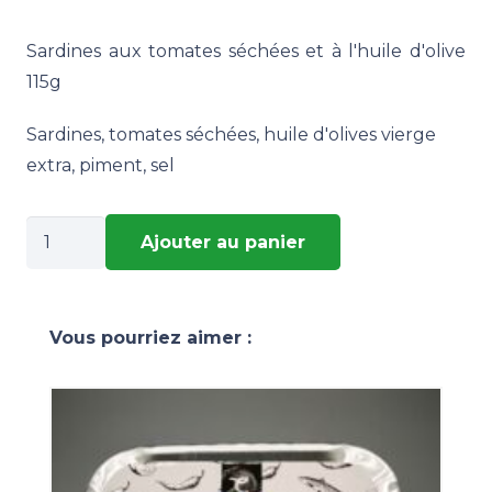
Sardines aux tomates séchées et à l'huile d'olive
115g
Sardines, tomates séchées, huile d'olives vierge
extra, piment, sel
quantité
Ajouter au panier
de
Sardines
aux
Vous pourriez aimer :
tomates
séchées