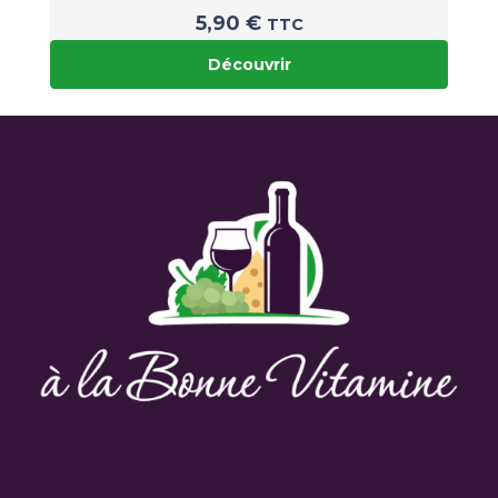
5,90
€
TTC
Découvrir