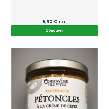
5,90
€
TTC
Découvrir