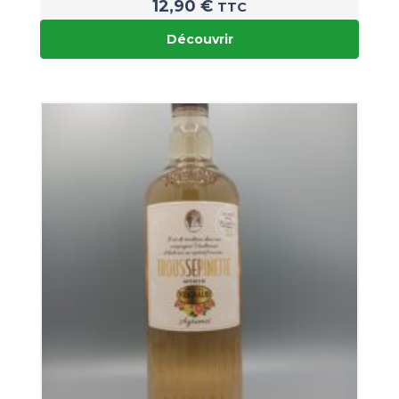
12,90
€
TTC
Découvrir