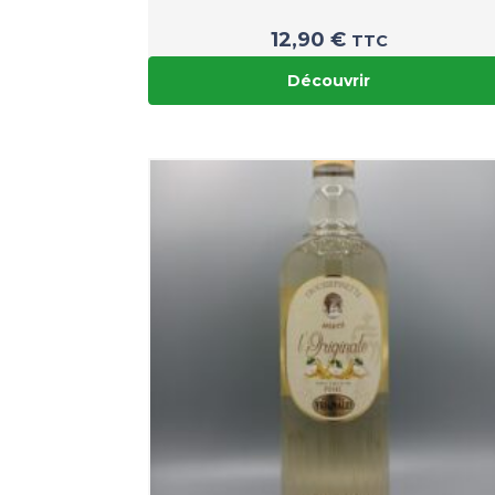
12,90
€
TTC
Découvrir