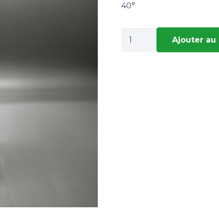
40°
quantité
Ajouter au
de
KAMOK