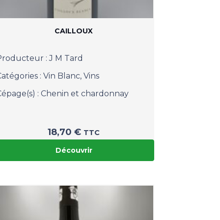
CAILLOUX
Producteur :
J M Tard
Catégories :
Vin Blanc
,
Vins
Cépage(s) :
Chenin et chardonnay
18,70
€
TTC
Découvrir