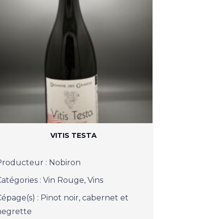
VITIS TESTA
Producteur :
Nobiron
Catégories :
Vin Rouge
,
Vins
Cépage(s) :
Pinot noir, cabernet et
negrette