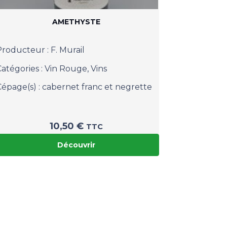
AMETHYSTE
Producteur :
F. Murail
Catégories :
Vin Rouge
,
Vins
Cépage(s) :
cabernet franc et negrette
10,50
€
TTC
Découvrir