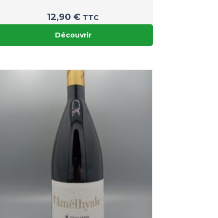
12,90
€
TTC
Découvrir