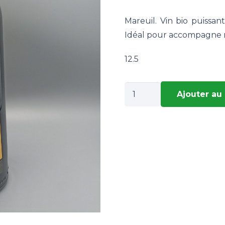
Mareuil. Vin bio puissant
Idéal pour accompagne m
12.5
quantité
Ajouter au
de
MARIE
DU
FOU