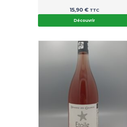
15,90
€
TTC
Découvrir