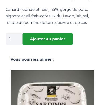
Canard ( viande et foie ) 45%, gorge de porc,
oignons et ail frais, coteaux du Layon, lait, sel,
fécule de pomme de terre, poivre et épices
quantité
Ajouter au panier
de
Terrine
de
Vous pourriez aimer :
Canard