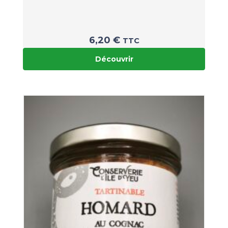
6,20
€
TTC
Découvrir