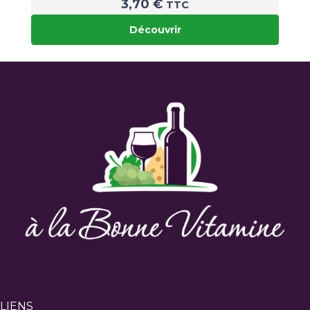
3,70
€
TTC
Découvrir
LIENS