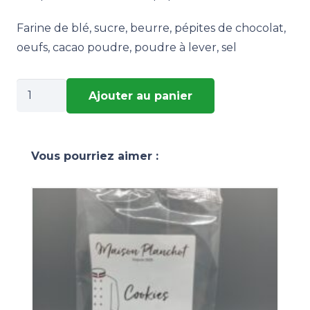
Farine de blé, sucre, beurre, pépites de chocolat,
oeufs, cacao poudre, poudre à lever, sel
quantité
Ajouter au panier
de
Croquants
chocolat
Vous pourriez aimer :
70g