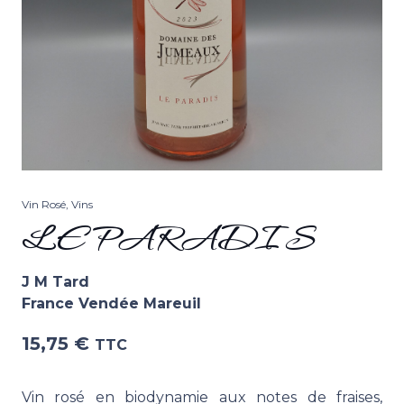
Vin Rosé
,
Vins
LE PARADIS
J M Tard
France Vendée Mareuil
15,75
€
TTC
Vin rosé en biodynamie aux notes de fraises,