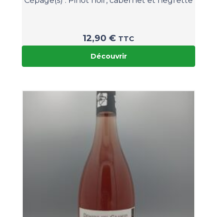
Cépage(s) :
Pinot noir, cabernet et negrette
12,90
€
TTC
Découvrir