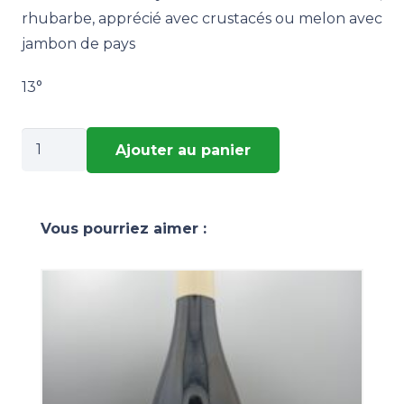
rhubarbe, apprécié avec crustacés ou melon avec
jambon de pays
13°
quantité
Ajouter au panier
de
LE
PARADIS
Vous pourriez aimer :